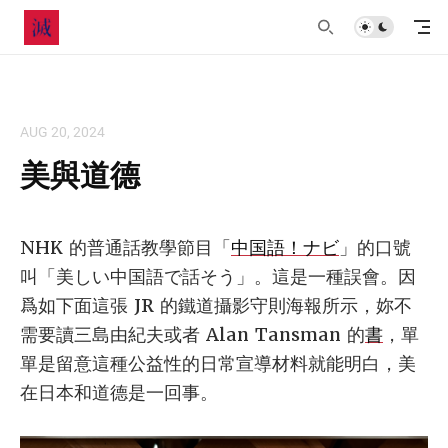
AUG 20, 2024
美與道德
NHK 的普通話教學節目「
中国語！ナビ
」的口號
叫「美しい中国語で話そう」。這是一種誤會。因
爲如下面這張 JR 的鐵道攝影守則海報所示，妳不
需要讀三島由紀夫或者 Alan Tansman 的
書
，單
單是留意這種公益性的日常宣導材料就能明白，美
在日本和道德是一回事。