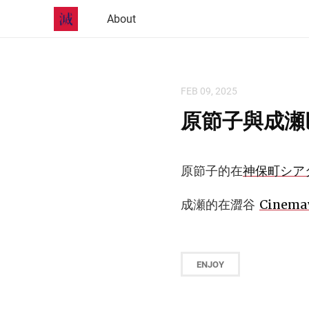
About
FEB 09, 2025
原節子與成瀬
原節子的在
神保町シア
成瀬的在澀谷
Cinema
ENJOY