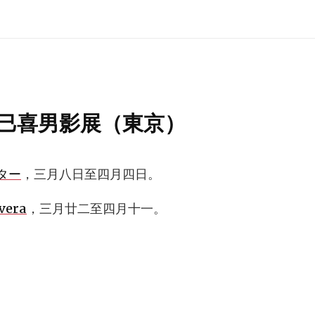
巳喜男影展（東京）
ター
，三月八日至四月四日。
vera
，三月廿二至四月十一。